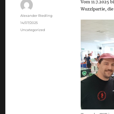
Vom 11.7.2025 bi
Wuzzlpartie, di
Autor
Alexander Riedling
Veröffentlicht
14/07/2025
am
Kategorien
Uncategorized